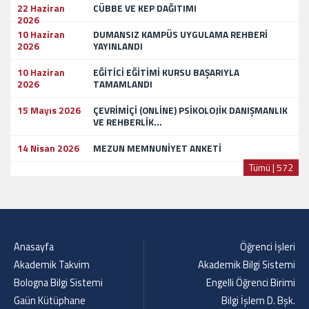
22 Haziran
CÜBBE VE KEP DAĞITIMI
2026
10 Haziran
DUMANSIZ KAMPÜS UYGULAMA REHBERİ
2026
YAYINLANDI
10 Haziran
EĞİTİCİ EĞİTİMİ KURSU BAŞARIYLA
2026
TAMAMLANDI
15 Mayıs 2026
ÇEVRİMİÇİ (ONLİNE) PSİKOLOJİK DANIŞMANLIK
VE REHBERLİK...
14 Nisan 2026
MEZUN MEMNUNİYET ANKETİ
Tümü | 572
Anasayfa
Öğrenci İşleri
Akademik Takvim
Akademik Bilgi Sistemi
Bologna Bilgi Sistemi
Engelli Öğrenci Birimi
Gaün Kütüphane
Bilgi İşlem D. Bşk.