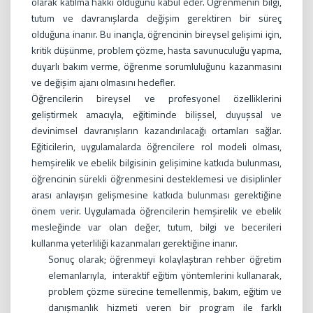
olarak katılma hakkı olduğunu kabul eder. Öğrenmenin bilgi,
tutum ve davranışlarda değişim gerektiren bir süreç
olduğuna inanır. Bu inançla, öğrencinin bireysel gelişimi için,
kritik düşünme, problem çözme, hasta savunuculuğu yapma,
duyarlı bakım verme, öğrenme sorumluluğunu kazanmasını
ve değişim ajanı olmasını hedefler.
Öğrencilerin bireysel ve profesyonel özelliklerini
geliştirmek amacıyla, eğitiminde bilişsel, duyuşsal ve
devinimsel davranışların kazandırılacağı ortamları sağlar.
Eğiticilerin, uygulamalarda öğrencilere rol modeli olması,
hemşirelik ve ebelik bilgisinin gelişimine katkıda bulunması,
öğrencinin sürekli öğrenmesini desteklemesi ve disiplinler
arası anlayışın gelişmesine katkıda bulunması gerektiğine
önem verir. Uygulamada öğrencilerin hemşirelik ve ebelik
mesleğinde var olan değer, tutum, bilgi ve becerileri
kullanma yeterliliği kazanmaları gerektiğine inanır.
Sonuç olarak; öğrenmeyi kolaylaştıran rehber öğretim
elemanlarıyla, interaktif eğitim yöntemlerini kullanarak,
problem çözme sürecine temellenmiş, bakım, eğitim ve
danışmanlık hizmeti veren bir program ile farklı