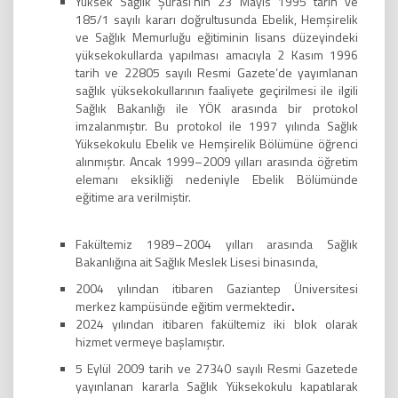
Yüksek Sağlık Şurası’nın 23 Mayıs 1995 tarih ve
185/1 sayılı kararı doğrultusunda Ebelik, Hemşirelik
ve Sağlık Memurluğu eğitiminin lisans düzeyindeki
yüksekokullarda yapılması amacıyla 2 Kasım 1996
tarih ve 22805 sayılı Resmi Gazete’de yayımlanan
sağlık yüksekokullarının faaliyete geçirilmesi ile ilgili
Sağlık Bakanlığı ile YÖK arasında bir protokol
imzalanmıştır. Bu protokol ile 1997 yılında Sağlık
Yüksekokulu Ebelik ve Hemşirelik Bölümüne öğrenci
alınmıştır. Ancak 1999–2009 yılları arasında öğretim
elemanı eksikliği nedeniyle Ebelik Bölümünde
eğitime ara verilmiştir.
Fakültemiz 1989–2004 yılları arasında Sağlık
Bakanlığına ait Sağlık Meslek Lisesi binasında,
2004 yılından itibaren Gaziantep Üniversitesi
merkez kampüsünde eğitim vermektedir
.
2024 yılından itibaren fakültemiz iki blok olarak
hizmet vermeye başlamıştır.
5 Eylül 2009 tarih ve 27340 sayılı Resmi Gazetede
yayınlanan kararla Sağlık Yüksekokulu kapatılarak