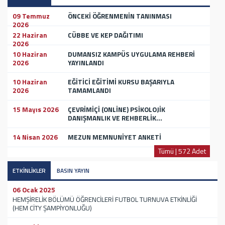
09 Temmuz
ÖNCEKİ ÖĞRENMENİN TANINMASI
2026
22 Haziran
CÜBBE VE KEP DAĞITIMI
2026
10 Haziran
DUMANSIZ KAMPÜS UYGULAMA REHBERİ
2026
YAYINLANDI
10 Haziran
EĞİTİCİ EĞİTİMİ KURSU BAŞARIYLA
2026
TAMAMLANDI
15 Mayıs 2026
ÇEVRİMİÇİ (ONLİNE) PSİKOLOJİK
DANIŞMANLIK VE REHBERLİK...
14 Nisan 2026
MEZUN MEMNUNİYET ANKETİ
Tümü | 572 Adet
ETKİNLİKLER
BASIN YAYIN
06 Ocak 2025
HEMŞİRELİK BÖLÜMÜ ÖĞRENCİLERİ FUTBOL TURNUVA ETKİNLİĞİ
(HEM CİTY ŞAMPİYONLUĞU)