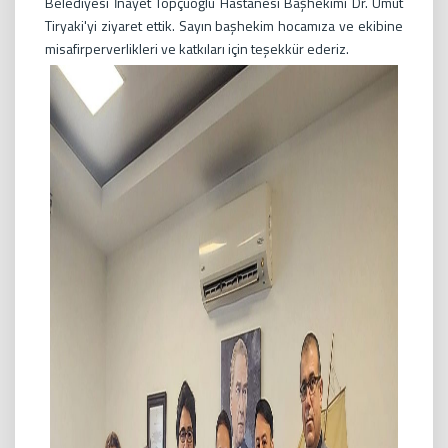
Belediyesi İnayet Topçuoğlu Hastanesi Başhekimi Dr. Umut
Tiryaki'yi ziyaret ettik. Sayın başhekim hocamıza ve ekibine
misafirperverlikleri ve katkıları için teşekkür ederiz.