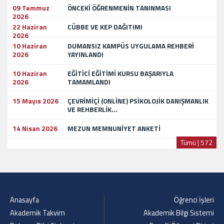
09 Temmuz
ÖNCEKİ ÖĞRENMENİN TANINMASI
2026
22 Haziran
CÜBBE VE KEP DAĞITIMI
2026
10 Haziran
DUMANSIZ KAMPÜS UYGULAMA REHBERİ
2026
YAYINLANDI
10 Haziran
EĞİTİCİ EĞİTİMİ KURSU BAŞARIYLA
2026
TAMAMLANDI
15 Mayıs 2026
ÇEVRİMİÇİ (ONLİNE) PSİKOLOJİK DANIŞMANLIK
VE REHBERLİK...
14 Nisan 2026
MEZUN MEMNUNİYET ANKETİ
Tümü | 572
Anasayfa
Öğrenci İşleri
Akademik Takvim
Akademik Bilgi Sistemi