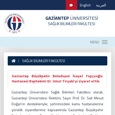
English
العربية
GAZİANTEP
ÜNİVERSİTESİ
SAĞLIK BİLİMLERİ FAKÜLTESİ
MENÜ
SAĞLIK BİLİMLERİ FAKÜLTESİ
Gaziantep Büyükşehir Belediyesi İnayet Topçuoğlu
Hastanesi Başhekimi Dr. Umut Tiryaki'yi ziyaret ettik.
Gaziantep Üniversitesi Sağlık Bilimleri Fakültesi olarak,
Gaziantep Üniversitesi Rektörü Sayın Prof. Dr. Sait Mesut
Doğan'ın destekleriyle; şehrimizdeki kamu hastanelerine
yönelik ziyaretlerimiz kapsaminda Gaziantep Büyükşehir