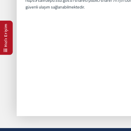
https://safirdepo.ssb.gov.tr/shares/public/share/7n7j5
güvenli ulaşım sağlanabilmektedir.
Hızlı Erişim