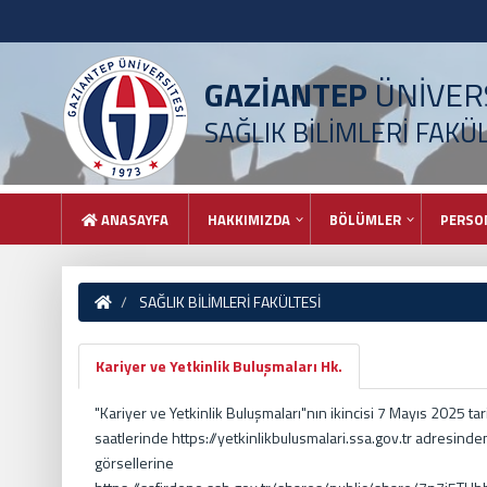
GAZİANTEP
ÜNİVERS
SAĞLIK BİLİMLERİ FAKÜ
ANASAYFA
HAKKIMIZDA
BÖLÜMLER
PERSO
SAĞLIK BİLİMLERİ FAKÜLTESİ
Kariyer ve Yetkinlik Buluşmaları Hk.
"Kariyer ve Yetkinlik Buluşmaları"nın ikincisi 7 Mayıs 2025 t
saatlerinde https://yetkinlikbulusmalari.ssa.gov.tr adresind
görsellerine