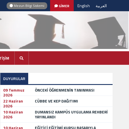
English
العربية
Mezun Bilgi Sistemi
GİMER
TİŞİM
DUYURULAR
09 Temmuz
ÖNCEKİ ÖĞRENMENİN TANINMASI
2026
22 Haziran
CÜBBE VE KEP DAĞITIMI
2026
10 Haziran
DUMANSIZ KAMPÜS UYGULAMA REHBERİ
2026
YAYINLANDI
10 Haziran
EĞİTİCİ EĞİTİMİ KURSU BAŞARIYLA