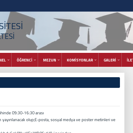
İTESİ
LTESİ
NEL
ÖĞRENCİ
MEZUN
KOMİSYONLAR
GALERİ
İLE
arihinde 09:30-16:30 arası
en yayınlanacak olup;E-posta, sosyal medya ve poster metinleri ve