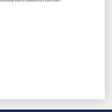
TUbhkbdu6qk9NucKFsjWB8Su5J9 üzerinden